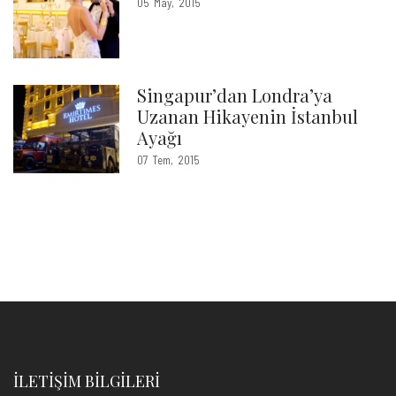
05
May
2015
Singapur’dan Londra’ya
Uzanan Hikayenin İstanbul
Ayağı
07
Tem
2015
İLETIŞIM BILGILERI