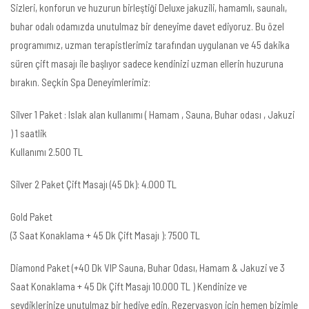
Sizleri, konforun ve huzurun birleştiği Deluxe jakuzili, hamamlı, saunalı,
buhar odalı odamızda unutulmaz bir deneyime davet ediyoruz. Bu özel
programımız, uzman terapistlerimiz tarafından uygulanan ve 45 dakika
süren çift masajı ile başlıyor sadece kendinizi uzman ellerin huzuruna
bırakın. Seçkin Spa Deneyimlerimiz:
Silver 1 Paket : Islak alan kullanımı ( Hamam , Sauna, Buhar odası , Jakuzi
) 1 saatlik
Kullanımı 2.500 TL
Silver 2 Paket Çift Masajı (45 Dk): 4.000 TL
Gold Paket
(3 Saat Konaklama + 45 Dk Çift Masajı ): 7500 TL
Diamond Paket (+40 Dk VIP Sauna, Buhar Odası, Hamam & Jakuzi ve 3
Saat Konaklama + 45 Dk Çift Masajı 10.000 TL ) Kendinize ve
sevdiklerinize unutulmaz bir hediye edin. Rezervasyon için hemen bizimle